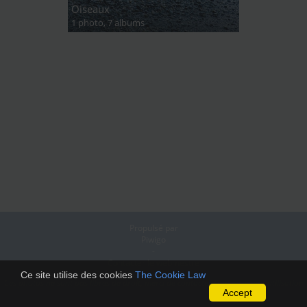
Oiseaux
1 photo,
7 albums
Propulsé par
Piwigo
-
Contacter le webmestre
Ce site utilise des cookies
The Cookie Law
Ces photos ne sont pas libres de droit, merci de contacter l’auteur avant utilisation
Accept