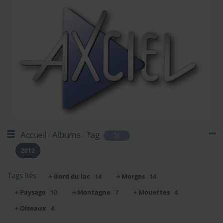
Accueil
/
Albums
/
Tag
21
2012
Tags liés
+ Bord du lac
14
+ Morges
14
+ Paysage
10
+ Montagne
7
+ Mouettes
4
+ Oiseaux
4