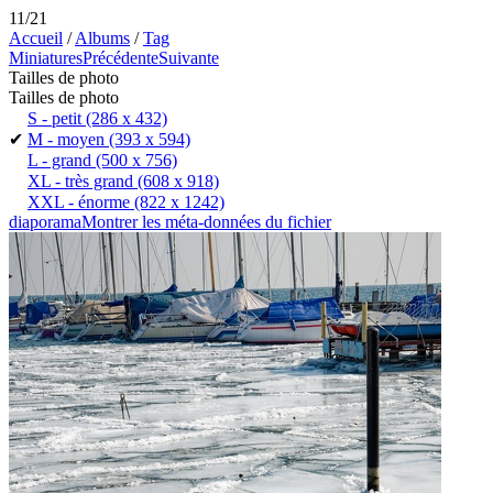
11/21
Accueil
/
Albums
/
Tag
Miniatures
Précédente
Suivante
Tailles de photo
Tailles de photo
S - petit
(286 x 432)
✔
M - moyen
(393 x 594)
L - grand
(500 x 756)
XL - très grand
(608 x 918)
XXL - énorme
(822 x 1242)
diaporama
Montrer les méta-données du fichier