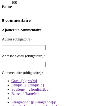
100
Palette
0 commentaire
Ajouter un commentaire
Auteur (obligatoire) :
Adresse e-mail (obligatoire) :
Commentaire (obligatoire) :
Gras : [b]gras[/b]
Italique : [i]italique[/i]
Souligné : [u]souligné[/u]
Barré : [s]barré[/s]
|
Paragraphe : [p]Paragraphe[/p]