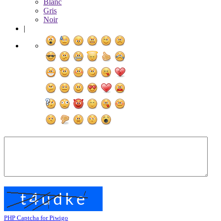
Blanc
Gris
Noir
|
PHP Captcha for Piwigo