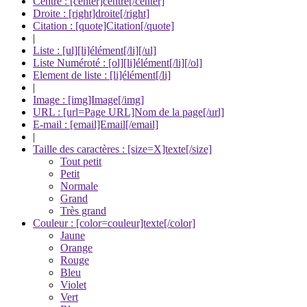
Centré : [center]centré[/center]
Droite : [right]droite[/right]
Citation : [quote]Citation[/quote]
|
Liste : [ul][li]élément[/li][/ul]
Liste Numéroté : [ol][li]élément[/li][/ol]
Element de liste : [li]élément[/li]
|
Image : [img]Image[/img]
URL : [url=Page URL]Nom de la page[/url]
E-mail : [email]Email[/email]
|
Taille des caractères : [size=X]texte[/size]
Tout petit
Petit
Normale
Grand
Très grand
Couleur : [color=couleur]texte[/color]
Jaune
Orange
Rouge
Bleu
Violet
Vert