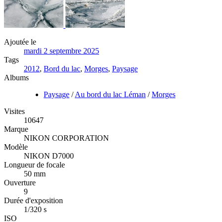
Ajoutée le
mardi 2 septembre 2025
Tags
2012
,
Bord du lac
,
Morges
,
Paysage
Albums
Paysage
/
Au bord du lac Léman
/
Morges
Visites
10647
Marque
NIKON CORPORATION
Modèle
NIKON D7000
Longueur de focale
50 mm
Ouverture
9
Durée d'exposition
1/320 s
ISO